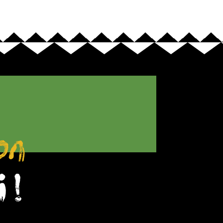
on
 !