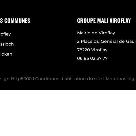
 3 COMMUNES
GROUPE MALI VIROFLAY
Mairie de Viroflay
roflay
2 Place du Général de Gaul
assloch
78220 Viroflay
lokani
06 85 02 37 77
sign Http5000
I
Conditions d'utilisation du site
I Mentions léga