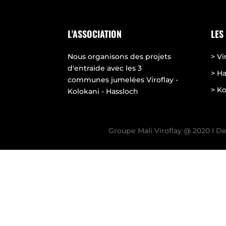
L'ASSOCIATION
LES
Nous organisons des projets
> Vi
d'entraide avec les 3
> H
communes jumelées Viroflay -
> Ko
Kolokani - Hassloch
Groupe Mali Viroflay @ 2020 I
De