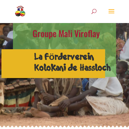
Groupe Mali Viroflay
La Förderverein
Kolokani de Hassloch